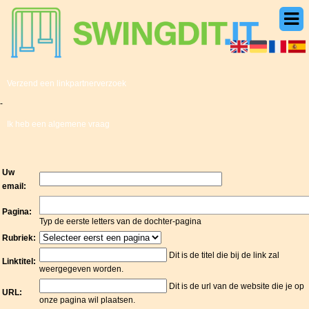
Verzend een linkpartnerverzoek
-
Ik heb een algemene vraag
Uw
email:
Pagina:
Typ de eerste letters van de dochter-pagina
Rubriek:
Dit is de titel die bij de link zal
Linktitel:
weergegeven worden.
Dit is de url van de website die je op
URL:
onze pagina wil plaatsen.