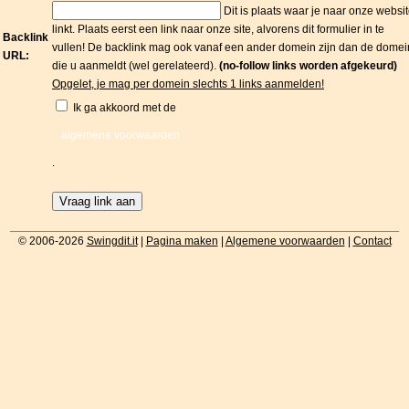
Dit is plaats waar je naar onze websi
linkt. Plaats eerst een link naar onze site, alvorens dit formulier in te
Backlink
vullen! De backlink mag ook vanaf een ander domein zijn dan de domei
URL:
die u aanmeldt (wel gerelateerd).
(no-follow links worden afgekeurd)
Opgelet, je mag per domein slechts 1 links aanmelden!
Ik ga akkoord met de
algemene voorwaarden
.
© 2006-2026
Swingdit.it
|
Pagina maken
|
Algemene voorwaarden
|
Contact