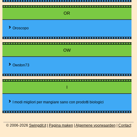
OR
Oroscopo
OW
Owston73
I
I modi migliori per mangiare sano con prodotti biologici
© 2006-2026
Swingdit.it
|
Pagina maken
|
Algemene voorwaarden
|
Contact