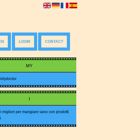
EN
LOGIN
CONTACT
MY
milydoctor
I
i migliori per mangiare sano con prodotti
i