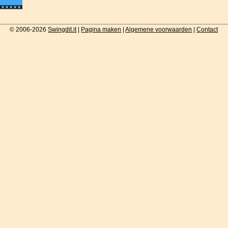
© 2006-2026
Swingdit.it
|
Pagina maken
|
Algemene voorwaarden
|
Contact