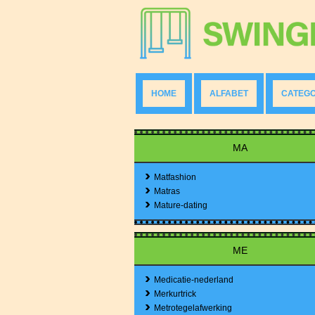
HOME
ALFABET
CATEGO
MA
Matfashion
Matras
Mature-dating
ME
Medicatie-nederland
Merkurtrick
Metrotegelafwerking