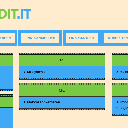
RIEËN
LINK AANMELDEN
LINK WIJZIGEN
ADVERTER
MI
Missydress
Myfa
MO
Motorolieopkenteken
I mod
biologic